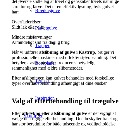
det øverste slidte lag af træet og genskaber træets naturlige
struktur og farve. Det er en effektiv løsning, hvis gulvet
Bræddegulve
har:
Overfladeridser
Slidt lak eller olie
Parketgulve
Mindre misfarvninger
Almindeligt slid fra daglig brug
Trapper
Når vi udfører
afslibning af gulve i Kastrup
, bruger vi
professionelle maskiner med effektiv støvopsamling. Det
betyder, at støvmængden reduceres betydeligt
Bordplader
sammenlignet med ældre slibemetoder.
Efter afslibningen kan gulvet behandles med forskellige
Terrasse
typer overfladebehandling afhængigt af dine ønsker.
Inspiration
Valg af efterbehandling til trægulve
Efter
afhøvling eller afslibning af gulve
er det vigtigt at
Vi udfører
vælge den rigtige efterbehandling. Den beskytter træet og
har stor betydning for både udseende og vedligeholdelse.