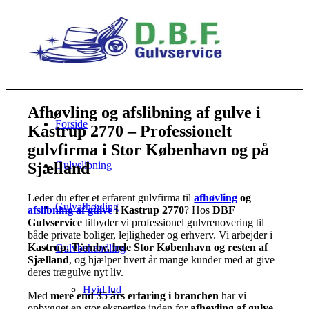
Afhøvling og afslibning af gulve i
Forside
Kastrup 2770 – Professionelt
gulvfirma i Stor København og på
Sjælland
Gulvslibning
Leder du efter et erfarent gulvfirma til
afhøvling
og
Gulvafhøvling
afslibning af gulve
i Kastrup 2770
? Hos
DBF
Gulvservice
tilbyder vi professionel gulvrenovering til
både private boliger, lejligheder og erhverv. Vi arbejder i
Kastrup, Tårnby, hele Stor København og resten af
Gulvbehandling
Sjælland
, og hjælper hvert år mange kunder med at give
deres trægulve nyt liv.
Hvid lud
Med
mere end 35 års erfaring i branchen
har vi
opbygget en stor ekspertise inden for
afhøvling af gulve,