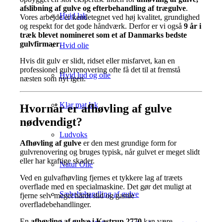
afslibning af gulve og efterbehandling af trægulve
.
Hvid lak
Vores arbejde er kendetegnet ved høj kvalitet, grundighed
og respekt for det gode håndværk. Derfor er vi også
9 år i
træk blevet nomineret som et af Danmarks bedste
gulvfirmaer
.
Hvid olie
Hvis dit gulv er slidt, ridset eller misfarvet, kan en
professionel gulvrenovering ofte få det til at fremstå
Hvid lud og olie
næsten som nyt igen.
Klar mat lak
Hvornår er afhøvling af gulve
nødvendigt?
Ludvoks
Afhøvling af gulve
er den mest grundige form for
gulvrenovering og bruges typisk, når gulvet er meget slidt
eller har kraftige skader.
Natur Olie
Ved en gulvafhøvling fjernes et tykkere lag af træets
overflade med en specialmaskine. Det gør det muligt at
Sæbebehandling af gulve
fjerne selv meget hårdt slid og gamle
overfladebehandlinger.
En
afhøvling af gulve i Kastrup 2770
kan være