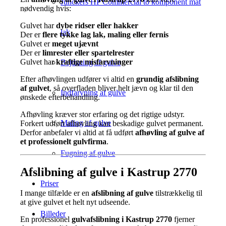
Junckers HP Commercial to komponent mat
nødvendig hvis:
Gulvet har
dybe ridser eller hakker
lak
Der er
flere tykke lag lak, maling eller fernis
Gulvet er
meget ujævnt
Der er
limrester eller spartelrester
Gulvet har
kraftige misfarvninger
Bejdsning af gulve
Efter afhøvlingen udfører vi altid en
grundig afslibning
af gulvet
, så overfladen bliver helt jævn og klar til den
Indfarvning af gulve
ønskede efterbehandling.
Afhøvling kræver stor erfaring og det rigtige udstyr.
Maling af gulve
Forkert udført afhøvling kan beskadige gulvet permanent.
Derfor anbefaler vi altid at få udført
afhøvling af gulve af
et professionelt gulvfirma
.
Fugning af gulve
Afslibning af gulve i Kastrup 2770
Priser
I mange tilfælde er en
afslibning af gulve
tilstrækkelig til
at give gulvet et helt nyt udseende.
Billeder
En professionel
gulvafslibning i Kastrup 2770
fjerner