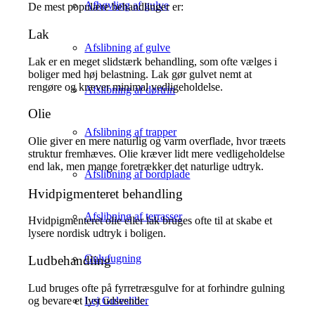
Afhøvling af gulve
De mest populære behandlinger er:
Lak
Afslibning af gulve
Lak er en meget slidstærk behandling, som ofte vælges i
boliger med høj belastning. Lak gør gulvet nemt at
rengøre og kræver minimal vedligeholdelse.
Afslibning af dørtrin
Olie
Afslibning af trapper
Olie giver en mere naturlig og varm overflade, hvor træets
struktur fremhæves. Olie kræver lidt mere vedligeholdelse
end lak, men mange foretrækker det naturlige udtryk.
Afslibning af bordplade
Hvidpigmenteret behandling
Afslibning af terrasser
Hvidpigmenteret olie eller lak bruges ofte til at skabe et
lysere nordisk udtryk i boligen.
Gulvfugning
Ludbehandling
Lud bruges ofte på fyrretræsgulve for at forhindre gulning
og bevare et lyst udseende.
Lej Gulvsliber