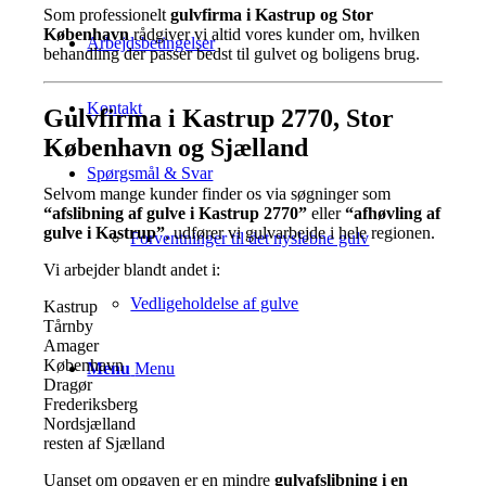
Som professionelt
gulvfirma i Kastrup og Stor
København
rådgiver vi altid vores kunder om, hvilken
Arbejdsbetingelser
behandling der passer bedst til gulvet og boligens brug.
Kontakt
Gulvfirma i Kastrup 2770, Stor
København og Sjælland
Spørgsmål & Svar
Selvom mange kunder finder os via søgninger som
“afslibning af gulve i Kastrup 2770”
eller
“afhøvling af
gulve i Kastrup”
, udfører vi gulvarbejde i hele regionen.
Forventninger til det nyslebne gulv
Vi arbejder blandt andet i:
Vedligeholdelse af gulve
Kastrup
Tårnby
Amager
København
Menu
Menu
Dragør
Frederiksberg
Nordsjælland
resten af Sjælland
Uanset om opgaven er en mindre
gulvafslibning i en