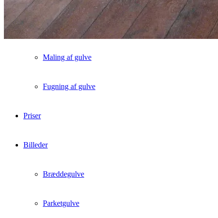
Indfarvning af gulve
Maling af gulve
Fugning af gulve
Priser
Billeder
Bræddegulve
Parketgulve