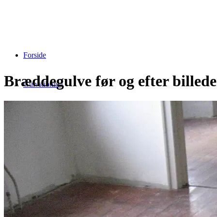
Forside
Bræddegulve før og efter billede
Gulvslibning
Gulvafhøvling
Gulvbehandling
Hvid lud
Hvid lak