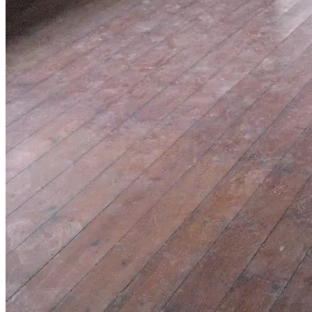
Hvid olie
Hvid lud og olie
Klar mat lak
Ludvoks
Natur Olie
Sæbebehandling af gulve
Junckers HP Commercial to komponent mat lak
Bejdsning af gulve