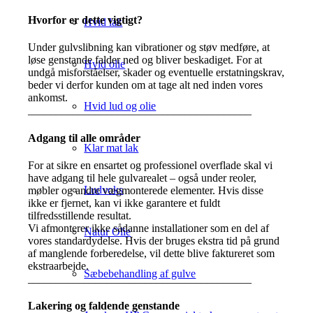
Hvorfor er dette vigtigt?
Hvid lak
Under gulvslibning kan vibrationer og støv medføre, at
løse genstande falder ned og bliver beskadiget. For at
Hvid olie
undgå misforståelser, skader og eventuelle erstatningskrav,
beder vi derfor kunden om at tage alt ned inden vores
ankomst.
Hvid lud og olie
________________________________________
Adgang til alle områder
Klar mat lak
For at sikre en ensartet og professionel overflade skal vi
have adgang til hele gulvarealet – også under reoler,
Ludvoks
møbler og andre vægmonterede elementer. Hvis disse
ikke er fjernet, kan vi ikke garantere et fuldt
tilfredsstillende resultat.
Vi afmonterer ikke sådanne installationer som en del af
Natur Olie
vores standardydelse. Hvis der bruges ekstra tid på grund
af manglende forberedelse, vil dette blive faktureret som
ekstraarbejde.
Sæbebehandling af gulve
________________________________________
Lakering og faldende genstande