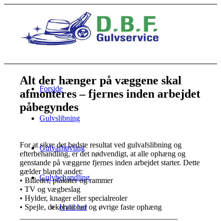
Alt der hænger på væggene skal
Forside
afmonteres – fjernes inden arbejdet
påbegyndes
Gulvslibning
For at sikre det bedste resultat ved gulvafslibning og
Gulvafhøvling
efterbehandling, er det nødvendigt, at alle ophæng og
genstande på væggene fjernes inden arbejdet starter. Dette
gælder blandt andet:
Gulvbehandling
• Billeder, plakater og rammer
• TV og vægbeslag
• Hylder, knager eller specialreoler
• Spejle, dekorationer og øvrige faste ophæng
Hvid lud
________________________________________