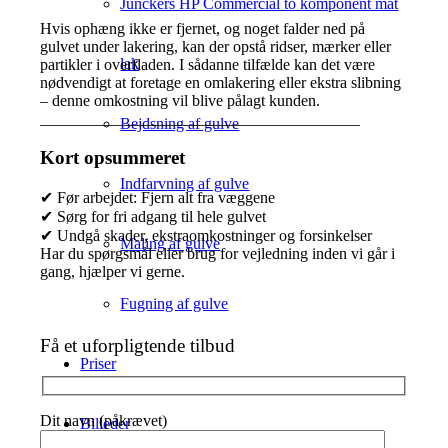
Junckers HP Commercial to komponent mat
Hvis ophæng ikke er fjernet, og noget falder ned på
gulvet under lakering, kan der opstå ridser, mærker eller
lak
partikler i overfladen. I sådanne tilfælde kan det være
nødvendigt at foretage en omlakering eller ekstra slibning
– denne omkostning vil blive pålagt kunden.
________________________________________
Bejdsning af gulve
Kort opsummeret
Indfarvning af gulve
✔ Før arbejdet: Fjern alt fra væggene
✔ Sørg for fri adgang til hele gulvet
✔ Undgå skader, ekstraomkostninger og forsinkelser
Maling af gulve
Har du spørgsmål eller brug for vejledning inden vi går i
gang, hjælper vi gerne.
Fugning af gulve
Få et uforpligtende tilbud
Priser
Dit navn (påkrævet)
Billeder