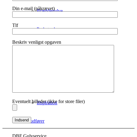
Din e-mail (påkrævet)
Bræddegulve
Tlf
Parketgulve
Beskriv venligst opgaven
Trapper
Bordplader
Terrasse
Eventuelt billeder (ikke for store filer)
Inspiration
Vi udfører
DBF Gulvservice