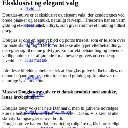
Eksklusivt og elegant valg
Hvid lak
Douglas-gulve er et eksklusivt og elegant valg, der kendetegnes ved
brede planker og et smukt, naturligt farvespil. Træsorten har en varm
glød og et karakteristisk udtryk, som giver rummet et unikt og tidløst
Hvid olie
præg.
Douglas er dog en relativt blød og porøs træsort, som er følsom over
Hvid lud og olie
for både slid og fugt. Derfor er det ikke alle typer efterbehandling,
der egner sig til denne gulvtype. En korrekt behandling og løbende
vedligeholdelse er afgørende for at bevare gulvets udseende og
Klar mat lak
levetid.
I de fleste tilfælde anbefales det, at Douglas-gulve ludbehandles, da
denne behandling beskytter træet mod gulning og fremhæver dets
Ludvoks
naturlige lyse farvetone.
Massivt Douglas-trægulv er et dansk produkt med smukke,
Natur Olie
lange åretegninger.
Douglas træer vokser i hele Danmark, men til gulvene udvælges
Sæbebehandling af gulve
kun de bedste træer, som har vokset i 80–150 år. Vi sikrer, at alle
skovdyrkningsregler er overholdt.
Douglas-gulve har en flot, ensartet og rolig åre og fås i forskellige