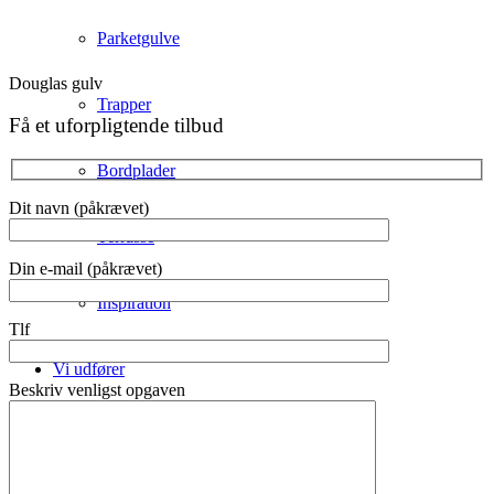
Parketgulve
Douglas gulv
Trapper
Få et uforpligtende tilbud
Bordplader
Dit navn (påkrævet)
Terrasse
Din e-mail (påkrævet)
Inspiration
Tlf
Vi udfører
Beskriv venligst opgaven
Afhøvling af gulve