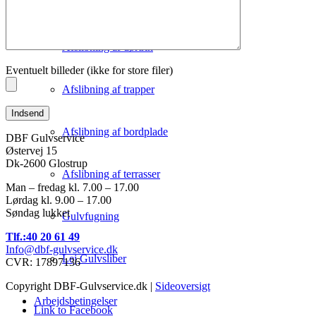
Afslibning af gulve
Afslibning af dørtrin
Eventuelt billeder (ikke for store filer)
Afslibning af trapper
Afslibning af bordplade
DBF Gulvservice
Østervej 15
Dk-2600 Glostrup
Afslibning af terrasser
Man – fredag kl. 7.00 – 17.00
Lørdag kl. 9.00 – 17.00
Søndag lukket
Gulvfugning
Tlf.:40 20 61 49
Info@dbf-gulvservice.dk
Lej Gulvsliber
CVR: 17897136
Copyright DBF-Gulvservice.dk |
Sideoversigt
Arbejdsbetingelser
Link to Facebook