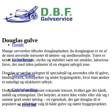
Douglas gulve
Forside
Mange savværker tilbyder douglasplanker, da douglasgran er en af
de mest anvendte træsorter til tømrer- og snedkerarbejde. Træet er
Gulvslibning
kendt for sin længde, styrke og stabilitet samt sin smukke, lakserosa
farve, der med tiden patinerer til en elegant sølvgrå tone.
Douglas er særligt velegnet til specialmål og anvendes ofte til gulve,
Gulvafhøvling
bindingsværk, loftsbjælker og andre bygningsdele, hvor man ønsker
et naturligt og eksklusivt udtryk.
Gulvbehandling
Douglastræ er en langsomt voksende træsort, hvilket gør det hårdt,
stabilt og retningsfast. Det betyder, at træet ikke vrider eller slår sig i
samme grad under tørring – en egenskab, der gør douglas til et
populært og pålideligt valg til både gulve og større byggeprojekter.
Hvid lud