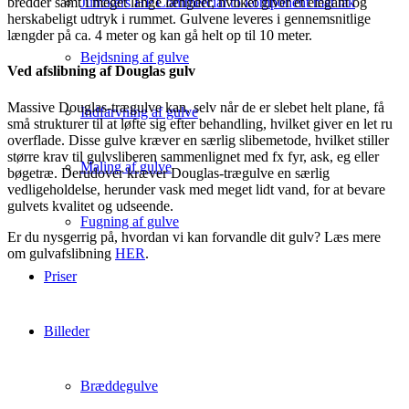
Junckers HP Commercial to komponent mat lak
bredder samt i meget lange længder, hvilket giver et elegant og
herskabeligt udtryk i rummet. Gulvene leveres i gennemsnitlige
længder på ca. 4 meter og kan gå helt op til 10 meter.
Bejdsning af gulve
Ved afslibning af Douglas gulv
Massive Douglas-trægulve kan, selv når de er slebet helt plane, få
Indfarvning af gulve
små strukturer til at løfte sig efter behandling, hvilket giver en let ru
overflade. Disse gulve kræver en særlig slibemetode, hvilket stiller
større krav til gulvsliberen sammenlignet med fx fyr, ask, eg eller
Maling af gulve
bøgetræ. Derudover kræver Douglas-trægulve en særlig
vedligeholdelse, herunder vask med meget lidt vand, for at bevare
gulvets kvalitet og udseende.
Fugning af gulve
Er du nysgerrig på, hvordan vi kan forvandle dit gulv? Læs mere
om gulvafslibning
HER
.
Priser
Billeder
Bræddegulve