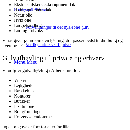
Ekstra slidstærk 2-komponent lak
Spørgsmål & Svar
Hvidpigmenteret lak
Natur olie
Hvid olie
Ludbehandling
Forventninger til det nyslebne gulv
Lud og ludvoks
Vi rådgiver gerne om den løsning, der passer bedst til din bolig og
Vedligeholdelse af gulve
hverdag.
Gulvafhøvling til private og erhverv
Menu
Menu
Vi udfører gulvafhøvling i Albertslund for:
Villaer
Lejligheder
Rækkehuse
Kontorer
Butikker
Institutioner
Boligforeninger
Erhvervsejendomme
Ingen opgave er for stor eller for lille.