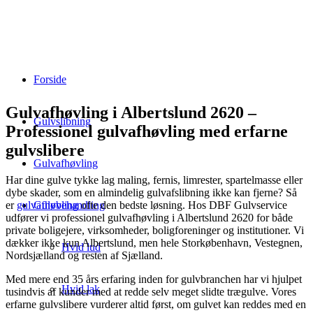
Forside
Gulvafhøvling i Albertslund 2620 –
Gulvslibning
Professionel gulvafhøvling med erfarne
gulvslibere
Gulvafhøvling
Har dine gulve tykke lag maling, fernis, limrester, spartelmasse eller
dybe skader, som en almindelig gulvafslibning ikke kan fjerne? Så
er
gulvafhøvling
ofte den bedste løsning. Hos DBF Gulvservice
Gulvbehandling
udfører vi professionel gulvafhøvling i Albertslund 2620 for både
private boligejere, virksomheder, boligforeninger og institutioner. Vi
dækker ikke kun Albertslund, men hele Storkøbenhavn, Vestegnen,
Hvid lud
Nordsjælland og resten af Sjælland.
Med mere end 35 års erfaring inden for gulvbranchen har vi hjulpet
Hvid lak
tusindvis af kunder med at redde selv meget slidte trægulve. Vores
erfarne gulvslibere vurderer altid først, om gulvet kan reddes med en