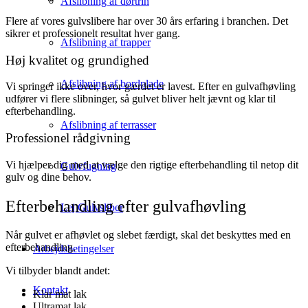
Afslibning af dørtrin
Flere af vores gulvslibere har over 30 års erfaring i branchen. Det
sikrer et professionelt resultat hver gang.
Afslibning af trapper
Høj kvalitet og grundighed
Afslibning af bordplade
Vi springer ikke over, hvor gærdet er lavest. Efter en gulvafhøvling
udfører vi flere slibninger, så gulvet bliver helt jævnt og klar til
efterbehandling.
Afslibning af terrasser
Professionel rådgivning
Vi hjælper dig med at vælge den rigtige efterbehandling til netop dit
Gulvfugning
gulv og dine behov.
Efterbehandling efter gulvafhøvling
Lej Gulvsliber
Når gulvet er afhøvlet og slebet færdigt, skal det beskyttes med en
efterbehandling.
Arbejdsbetingelser
Vi tilbyder blandt andet:
Kontakt
Klar mat lak
Ultramat lak