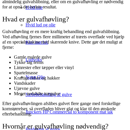
almindelig gulvafslibning, eller om en gulvafhøvling er nødvendig
for at opnå det bedste resultat.
Hvid olie
Hvad er gulvafhøvling?
Hvid lud og olie
Gulvafhøvling er en mere kraftig behandling end gulvafslibning.
Ved afhøvling fjernes flere millimeter af træets overflade ved hjælp
af en specialmaskine med skærende knive. Dette gør det muligt at
Klar mat lak
fjerne:
Gamle malede gulve
Ludvoks
Tykke lag fernis
Limrester efter tæpper eller vinyl
Spartelmasse
Natur Olie
Kraftige ridser og hakker
Vandskader
Ujævne gulve
Meget nedslidte trægulve
Sæbebehandling af gulve
Efter gulvafhøvlingen afslibes gulvet flere gange med forskellige
kornstørrelser, så overfladen bliver glat og klar til den ønskede
Junckers HP Commercial to komponent mat lak
efterbehandling.
Hvornår er gulvafhøvling nødvendig?
Bejdsning af gulve