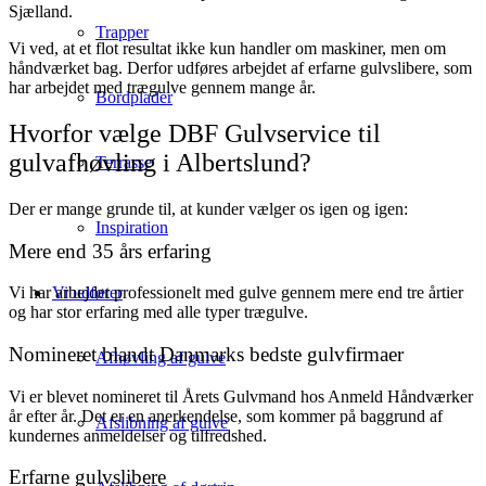
Sjælland.
Trapper
Vi ved, at et flot resultat ikke kun handler om maskiner, men om
håndværket bag. Derfor udføres arbejdet af erfarne gulvslibere, som
har arbejdet med trægulve gennem mange år.
Bordplader
Hvorfor vælge DBF Gulvservice til
gulvafhøvling i Albertslund?
Terrasse
Der er mange grunde til, at kunder vælger os igen og igen:
Inspiration
Mere end 35 års erfaring
Vi udfører
Vi har arbejdet professionelt med gulve gennem mere end tre årtier
og har stor erfaring med alle typer trægulve.
Nomineret blandt Danmarks bedste gulvfirmaer
Afhøvling af gulve
Vi er blevet nomineret til Årets Gulvmand hos Anmeld Håndværker
år efter år. Det er en anerkendelse, som kommer på baggrund af
Afslibning af gulve
kundernes anmeldelser og tilfredshed.
Erfarne gulvslibere