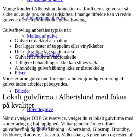
Mange kunder i Albertslund kontakter os, fordi deres gulve ser så
slidte ud, at de tror, de skal udskiftes. I mange tilfælde kan vi redde
Indfarvning af gulve
gulvene med en professionel gulvafhøvling.
Gulvafhøvling anbefales typisk når:
Maling af gulve
Gulvet er dækket af maling
Der ligger rester af tæppelim eller vinylklæber
Der er kraftige lag spartelmasse
Fugning af gulve
Gulvet har store niveauforskelle
Tidligere behandlinger ikke kan slibes væk
Almindelig gulvafslibning ikke er tilstrækkelig
Priser
Vores erfarne gulvmand foretager altid en grundig vurdering af
gulvet inden arbejdet påbegyndes.
Billeder
Lokalt gulvfirma i Albertslund med fokus
på kvalitet
Bræddegulve
Når du vælger DBF Gulvservice, vælger du et lokalt gulvfirma med
stor erfaring og høj faglighed. Vi har gennem årene udført
Parketgulve
gulvafhøvling og gulvafslibning i Albertslund, Glostrup, Brøndby,
Hvidovre, Rødovre, Taastrup, Vallensbæk, København og resten af