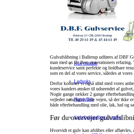
Hvid lak
Hvid olie
Hvid lud og olie
Gulvafslibning i Ballerup udføres af DBF Gu
man med os får flere generationers erfaring. 
Klar mat lak
kundeservice samt perfekte og holdbare result
som en del af vores service, således at vore
Ludvoks
Derfor kommer vi også altid med vores anbefa
vores kunders ønsker til udseendet af gulvet, 
Nogle gange rækker 2 gange efterbehandling
Natur Olie
vejleder naturligvis hele vejen, så der ikke 
både efterbehandling med olie, lak, lud og s
Før du overvejer gulvafslibn
Sæbebehandling af gulve
Hvorvidt et gulv kan afslibes eller afhøvles, 