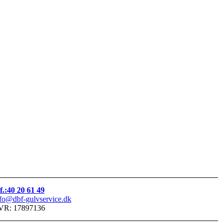
f.:40 20 61 49
fo@dbf-gulvservice.dk
VR: 17897136