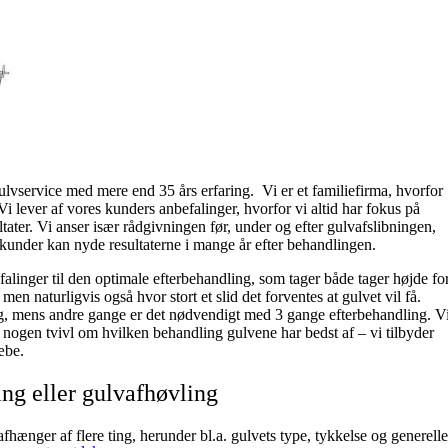
lvservice med mere end 35 års erfaring. Vi er et familiefirma, hvorfor
Vi lever af vores kunders anbefalinger, hvorfor vi altid har fokus på
ater. Vi anser især rådgivningen før, under og efter gulvafslibningen,
s kunder kan nyde resultaterne i mange år efter behandlingen.
linger til den optimale efterbehandling, som tager både tager højde fo
men naturligvis også hvor stort et slid det forventes at gulvet vil få.
, mens andre gange er det nødvendigt med 3 gange efterbehandling. V
er nogen tvivl om hvilken behandling gulvene har bedst af – vi tilbyder
æbe.
ing eller gulvafhøvling
afhænger af flere ting, herunder bl.a. gulvets type, tykkelse og generelle