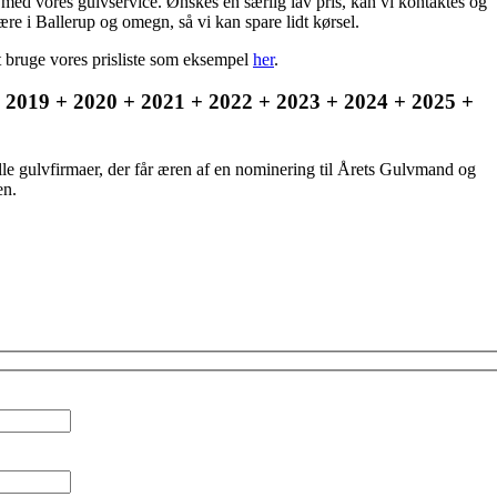
ed vores gulvservice. Ønskes en særlig lav pris, kan vi kontaktes og
re i Ballerup og omegn, så vi kan spare lidt kørsel.
t bruge vores prisliste som eksempel
her
.
 + 2019 + 2020 + 2021 + 2022 + 2023 + 2024 + 2025 +
lle gulvfirmaer, der får æren af en nominering til Årets Gulvmand og
en.