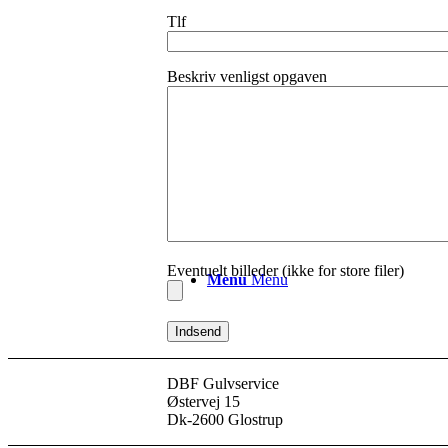
Tlf
Kontakt
Beskriv venligst opgaven
Spørgsmål & Svar
Forventninger til det nyslebne 
Vedligeholdelse af gulve
Eventuelt billeder (ikke for store filer)
Menu
Menu
DBF Gulvservice
Østervej 15
Dk-2600 Glostrup