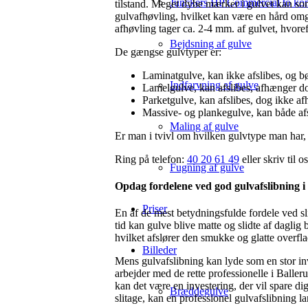
Junckers HP Commercial to ko
tilstand. Meget dybe mærker i gulvet kan so
gulvafhøvling, hvilket kan være en hård omg
afhøvling tager ca. 2-4 mm. af gulvet, hvoref
Bejdsning af gulve
De gængse gulvtyper er:
Laminatgulve, kan ikke afslibes, og bør
Indfarvning af gulve
Lamelgulve, kan afslibes, afhænger do
Parketgulve, kan afslibes, dog ikke af
Massive- og plankegulve, kan både afs
Maling af gulve
Er man i tvivl om hvilken gulvtype man har, 
Ring på telefon:
40 20 61 49
eller skriv til 
Fugning af gulve
Opdag fordelene ved god gulvafslibning i
Priser
En af de mest betydningsfulde fordele ved sl
tid kan gulve blive matte og slidte af daglig 
hvilket afslører den smukke og glatte overfl
Billeder
Mens gulvafslibning kan lyde som en stor in
arbejder med de rette professionelle i Baller
kan det være en investering, der vil spare dig
Bræddegulve
slitage, kan en professionel gulvafslibning la