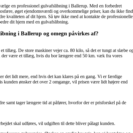
vælge en professionel gulvafslibning i Ballerup. Med en forbedret
atmosfære, øget ejendomsværdi og overkommelige priser, kan du ikke fin
dre kvaliteten af dit hjem. Så tøv ikke med at kontakte de professionelle
rbedre dit hjem med en gulvafslibning.
libning i Ballerup og omegn
påvirkes af?
et tillæg. De store maskiner vejer ca. 80 kilo, så det er tungt at slæbe o
vil der være et tillæg, hvis du bor længere end 50 km. væk fra vores
r det lidt mere, end hvis det kan klares på en gang. Vi er færdige
s kunden ønsker det over 2 omgange, vil prisen være lidt højere end
e samt tager længere tid at påfører, hvorfor der er prisforskel på de
bejdet skal udføres, vil udgiften til dette bliver pålagt kunden.