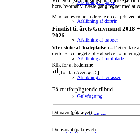
Vi dækker som udgangspunkt hele Sjælland m
Afslibning af gulve
høre, hvornår vi næste gang regner med at væ
Man kan eventuelt udregne en ca. pris ved a
Afslibning af dørtrin
Finalist til årets Gulvmand 2018
2026
Afslibning af trapper
Vi er stolte af finalepladsen –
Det er ikke a
derfor er vi meget stolte af selve nominering
Afslibning af bordplade
Klik for at bedømme
[Total:
5
Average:
5
]
Afslibning af terrasser
Få et uforpligtende tilbud
Gulvfugning
Dit navn (påkrævet)
Lej Gulvsliber
Din e-mail (påkrævet)
Arbejdsbetingelser