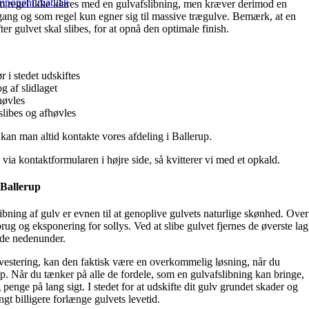
mponent mat lak
m regel ikke klares med en gulvafslibning, men kræver derimod en
ang og som regel kun egner sig til massive trægulve. Bemærk, at en
ter gulvet skal slibes, for at opnå den optimale finish.
 i stedet udskiftes
g af slidlaget
høvles
libes og afhøvles
kan man altid kontakte vores afdeling i Ballerup.
os via kontaktformularen i højre side, så kvitterer vi med et opkald.
 Ballerup
ibning af gulv er evnen til at genoplive gulvets naturlige skønhed. Over
brug og eksponering for sollys. Ved at slibe gulvet fjernes de øverste lag
ade nedenunder.
vestering, kan den faktisk være en overkommelig løsning, når du
up. Når du tænker på alle de fordele, som en gulvafslibning kan bringe,
 penge på lang sigt. I stedet for at udskifte dit gulv grundet skader og
ngt billigere forlænge gulvets levetid.