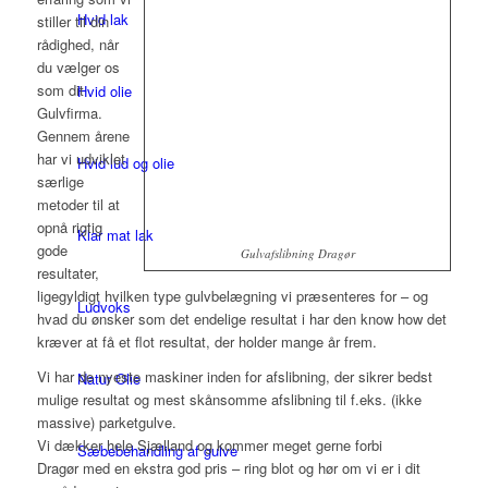
Hvid lak
stiller til din
rådighed, når
du vælger os
som dit
Hvid olie
Gulvfirma.
Gennem årene
har vi udviklet
Hvid lud og olie
særlige
metoder til at
opnå rigtig
Klar mat lak
gode
Gulvafslibning Dragør
resultater,
ligegyldigt hvilken type gulvbelægning vi præsenteres for – og
Ludvoks
hvad du ønsker som det endelige resultat i har den know how det
kræver at få et flot resultat, der holder mange år frem.
Vi har de nyeste maskiner inden for afslibning, der sikrer bedst
Natur Olie
mulige resultat og mest skånsomme afslibning til f.eks. (ikke
massive) parketgulve.
Vi dækker hele Sjælland og kommer meget gerne forbi
Sæbebehandling af gulve
Dragør med en ekstra god pris – ring blot og hør om vi er i dit