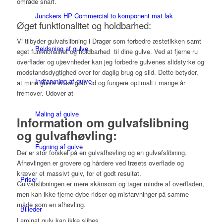
område snart.
Junckers HP Commercial to komponent mat lak
Øget funktionalitet og holdbarhed:
Vi tilbyder gulvafslibning i Dragør som forbedre æstetikken samt
Bejdsning af gulve
øget funktionalitet og holdbarhed til dine gulve. Ved at fjerne ru
overflader og ujævnheder kan jeg forbedre gulvenes slidstyrke og
modstandsdygtighed over for daglig brug og slid. Dette betyder,
Indfarvning af gulve
at mine gulve vil se godt ud og fungere optimalt i mange år
fremover. Udover at
Maling af gulve
Information om gulvafslibning
og gulvafhøvling:
Fugning af gulve
Der er stor forskel på en gulvafhøvling og en gulvafslibning.
Afhøvlingen er grovere og hårdere ved træets overflade og
kræver et massivt gulv, for et godt resultat.
Priser
Gulvafslibningen er mere skånsom og tager mindre af overfladen,
men kan ikke fjerne dybe ridser og misfarvninger på samme
måde som en afhøvling.
Billeder
Laminat gulv kan ikke slibes.