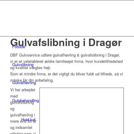
Gulvafslibning i Dragør
Forside
DBF Gulvservice udføre gulvafhøvling & gulvafslibning i Dragør,
vi er et veletableret ældre familieejet firma, hvor kundetilfredshed
Gulvslibning
og kvalitet vægtes højt.
Som et mindre firma, er det vigtigt du bliver fuldt ud tilfreds, så vi
måske får din anbefaling.
Gulvafhøvling
Vi har arbejdet
med
Gulvbehandling
gulvafslibning
og
gulvafhøvling i
Hvid lud
mere end 35 år
og indsamlet
erfaring som vi