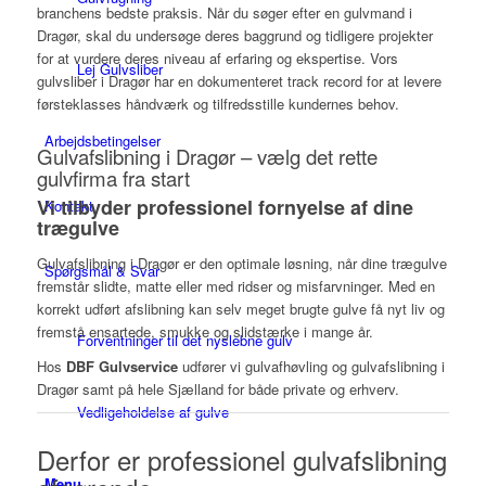
branchens bedste praksis. Når du søger efter en gulvmand i
Dragør, skal du undersøge deres baggrund og tidligere projekter
for at vurdere deres niveau af erfaring og ekspertise. Vors
Lej Gulvsliber
gulvsliber i Dragør har en dokumenteret track record for at levere
førsteklasses håndværk og tilfredsstille kundernes behov.
Arbejdsbetingelser
Gulvafslibning i Dragør – vælg det rette
gulvfirma fra start
Vi tilbyder professionel fornyelse af dine
Kontakt
trægulve
Gulvafslibning i Dragør er den optimale løsning, når dine trægulve
Spørgsmål & Svar
fremstår slidte, matte eller med ridser og misfarvninger. Med en
korrekt udført afslibning kan selv meget brugte gulve få nyt liv og
fremstå ensartede, smukke og slidstærke i mange år.
Forventninger til det nyslebne gulv
Hos
DBF Gulvservice
udfører vi gulvafhøvling og gulvafslibning i
Dragør samt på hele Sjælland for både private og erhverv.
Vedligeholdelse af gulve
Derfor er professionel gulvafslibning
Menu