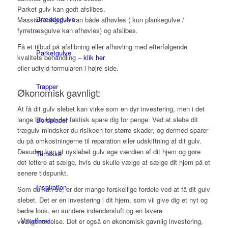
Parket gulv kan godt afslibes.
Bræddegulve
Massive trægulve kan både afhøvles ( kun plankegulve /
fyrretræsgulve kan afhøvles) og afslibes.
Få et tilbud på afslibning eller afhøvling med efterfølgende
Parketgulve
kvalitets behandling –
klik her
eller udfyld formularen i højre side.
Trapper
Økonomisk gavnligt:
At få dit gulv slebet kan virke som en dyr investering, men i det
lange løb kan det faktisk spare dig for penge. Ved at slebe dit
Bordplader
trægulv mindsker du risikoen for større skader, og dermed sparer
du på omkostningerne til reparation eller udskiftning af dit gulv.
Desuden kan et nyslebet gulv øge værdien af dit hjem og gøre
Terrasse
det lettere at sælge, hvis du skulle vælge at sælge dit hjem på et
senere tidspunkt.
Inspiration
Som du kan se, er der mange forskellige fordele ved at få dit gulv
slebet. Det er en investering i dit hjem, som vil give dig et nyt og
bedre look, en sundere indendørsluft og en lavere
Vi udfører
vedligeholdelse. Det er også en økonomisk gavnlig investering,