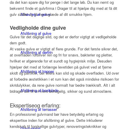
da det kan spare dig for penge i det lange løb. Du kan nemt og
bekvemt finde et gulvfirma i Dragør til at hjælpe dig med at få dit
Afhøvling af gulve
gulv slebet og få mere glæde af dit smukke hjem.
Vedligholde dine gulve
Afslibning af gulve
Gulve får det daglige slid, og det er derfor vigtigt at vedligeholde
dem godt.
At vaske gulve er vigtigt af flere grunde. For det første sikrer det,
Afslibning af dørtrin
at overfladen forbliver ren og fri for snavs, bakterier og pletter,
hvilket er afgørende for et sundt og hygiejnisk miljø. Desuden
hjælper det med at forlænge levetiden på gulvet ved at fjerne
Afslibning af trapper
skidt og partikler, der ellers kan slid og skade overfladen. Ud over
at forbedre æstetikken i et rum kan det også mindske risikoen for
skridulykker, da rene gulve normalt har bedre trækkraft. Alt i alt
Afslibning af bordplade
bidrager det til en mere behagelig, sikker og sund atmosfære.
Ekspertiseog erfaring:
Afslibning af terrasser
En professionel gulvmand bør have betydelig erfaring og
ekspertise inden for afslibning af gulve. Dette inkluderer
kendskab til forskellige gulvtyper, renoveringsteknikker og
Gulvfugning