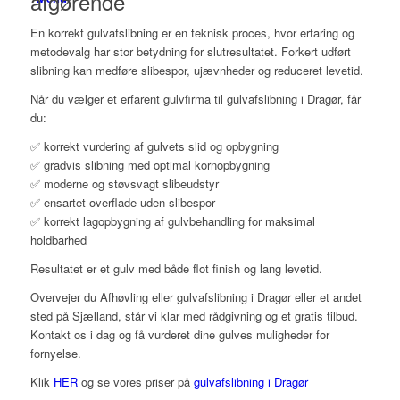
afgørende
En korrekt gulvafslibning er en teknisk proces, hvor erfaring og
metodevalg har stor betydning for slutresultatet. Forkert udført
slibning kan medføre slibespor, ujævnheder og reduceret levetid.
Når du vælger et erfarent gulvfirma til gulvafslibning i Dragør, får
du:
✅ korrekt vurdering af gulvets slid og opbygning
✅ gradvis slibning med optimal kornopbygning
✅ moderne og støvsvagt slibeudstyr
✅ ensartet overflade uden slibespor
✅ korrekt lagopbygning af gulvbehandling for maksimal
holdbarhed
Resultatet er et gulv med både flot finish og lang levetid.
Overvejer du Afhøvling eller gulvafslibning i Dragør eller et andet
sted på Sjælland, står vi klar med rådgivning og et gratis tilbud.
Kontakt os i dag og få vurderet dine gulves muligheder for
fornyelse.
Klik
HER
og se vores priser på
gulvafslibning i Dragør