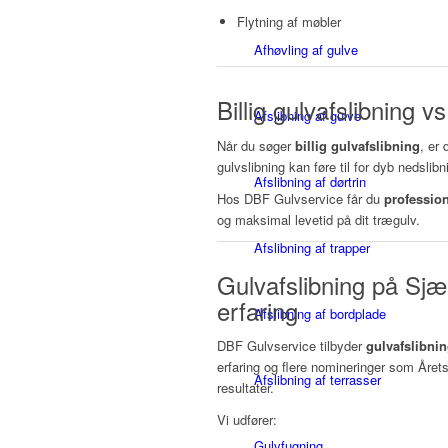
Flytning af møbler
Afhøvling af gulve
Billig gulvafslibning v
Afslibning af gulve
Når du søger
billig gulvafslibning
, er
gulvslibning kan føre til for dyb nedslibn
Afslibning af dørtrin
Hos DBF Gulvservice får du
profession
og maksimal levetid på dit trægulv.
Afslibning af trapper
Gulvafslibning på Sjæ
erfaring
Afslibning af bordplade
DBF Gulvservice tilbyder
gulvafslibni
erfaring og flere nomineringer som Åre
Afslibning af terrasser
resultater.
Vi udfører:
Gulvfugning