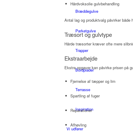
Hårdvoksolie gulvbehandling
Bræddegulve
Antal lag og produktvalg påvirker både 
Parketgulve
Træsort og gulvtype
Hårde træsorter kræver ofte mere slibnin
Trapper
Ekstraarbejde
Ekstra opgaver kan påvirke prisen på gu
Bordplader
Fjernelse af tæpper og lim
Terrasse
Spartling af fuger
Inspiration
Reparationer
Afhøvling
Vi udfører