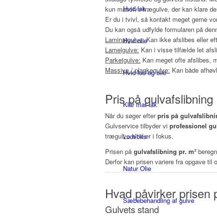
Hvid lak
kun massive trægulve, der kan klare de
Er du i tvivl, så kontakt meget gerne vor
Du kan også udfylde formularen på denne 
Laminatgulve:
Kan ikke afslibes eller ef
Hvid olie
Lamelgulve:
Kan i visse tilfælde let afs
Parketgulve:
Kan meget ofte afslibes, m
Massive / plankegulve:
Kan både afhøvle
Hvid lud og olie
Pris på gulvafslibning 
Klar mat lak
Når du søger efter
pris på gulvafslibn
Gulvservice tilbyder vi
professionel gul
trægulve altid er i fokus.
Ludvoks
Prisen på
gulvafslibning pr. m²
beregne
Derfor kan prisen variere fra opgave til
Natur Olie
Hvad påvirker prisen 
Sæbebehandling af gulve
Gulvets stand