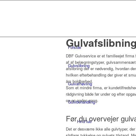
Gulvafslibning
Forside
DBF Gulvservice er et familieejet firma f
af af belægningstyper, gulvsammensætn
Gulvslibning
afslibning
der er nødvendig, hvordan den
hvilken efterbehandling der giver et sm
års holdbarhed.
Gulvafhøvling
Som et mindre firma, er kundetilfredshed
rådgivning både før under og efter opgave
os en anden gang.
Gulvbehandling
Før du overvejer gulva
Hvid lud
Det er desværre ikke alle gulvtyper, de
slidlags tykkelse og gulvets tilstand.