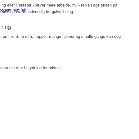
ling eller limrester kræver mere arbejde, hvilket kan øge prisen på
onent mat lak
vafhøvling være nødvendig før gulvslibning.
ning
isen pr. m². Små rum, trapper, mange hjørner og smalle gange kan dog
som har stor betydning for prisen: