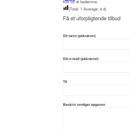
Klik for at bedømme
[Total:
7
Average:
4.4
]
Få et uforpligtende tilbud
Dit navn (påkrævet)
Din e-mail (påkrævet)
Tlf
Beskriv venligst opgaven