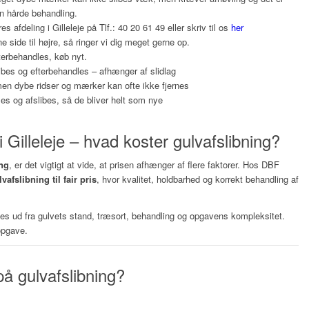
n hårde behandling.
es afdeling i Gilleleje
på Tlf.: 40 20 61 49 eller skriv til os
her
side til højre, så ringer vi dig meget gerne op.
terbehandles, køb nyt.
libes og efterbehandles – afhænger af slidlag
en dybe ridser og mærker kan ofte ikke fjernes
s og afslibes, så de bliver helt som nye
i Gilleleje – hvad koster gulvafslibning?
ing
, er det vigtigt at vide, at prisen afhænger af flere faktorer. Hos DBF
vafslibning til fair pris
, hvor kvalitet, holdbarhed og korrekt behandling af
s ud fra gulvets stand, træsort, behandling og opgavens kompleksitet.
 opgave.
på gulvafslibning?