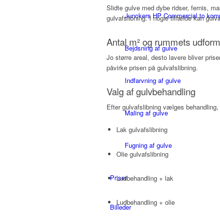
Slidte gulve med dybe ridser, fernis, ma
Junckers HP Commercial to komp
gulvafslibning. I nogle tilfælde kan gul
Antal m² og rummets udform
Bejdsning af gulve
Jo større areal, desto lavere bliver pr
påvirke prisen på gulvafslibning.
Indfarvning af gulve
Valg af gulvbehandling
Efter gulvafslibning vælges behandling, 
Maling af gulve
Lak gulvafslibning
Fugning af gulve
Olie gulvafslibning
Priser
Ludbehandling + lak
Ludbehandling + olie
Billeder