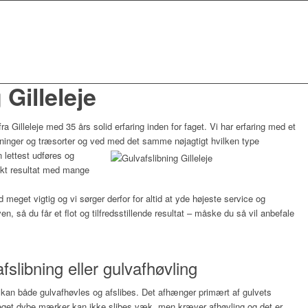
 Gilleleje
ra Gilleleje med 35 års solid erfaring inden for faget. Vi har erfaring med et
inger og træsorter og ved med det samme nøjagtigt hvilken type
 lettest udføres og
ukt resultat med mange
 meget vigtig og vi sørger derfor for altid at yde højeste service og
n, så du får et flot og tilfredsstillende resultat – måske du så vil anbefale
fslibning eller gulvafhøvling
r kan både gulvafhøvles og afslibes. Det afhænger primært af gulvets
 Meget dybe mærker kan ikke slibes væk, men kræver afhøvling og det er