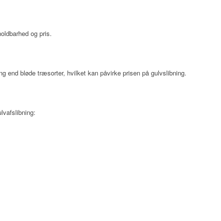
holdbarhed og pris.
g end bløde træsorter, hvilket kan påvirke prisen på gulvslibning.
lvafslibning: