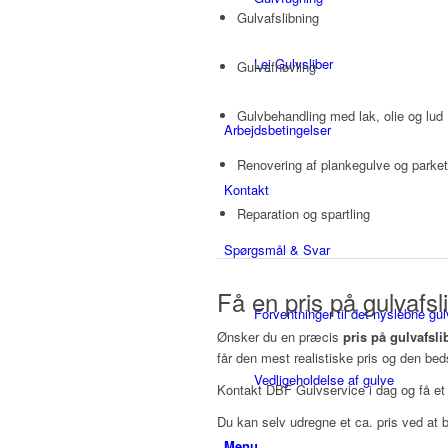
Gulvafslibning
Lej Gulvsliber
Gulvafhøvling
Gulvbehandling med lak, olie og lud
Arbejdsbetingelser
Renovering af plankegulve og parket
Kontakt
Reparation og spartling
Spørgsmål & Svar
Få en pris på gulvafsl
Forventninger til det nyslebne gul
Ønsker du en præcis
pris på gulvafsl
får den mest realistiske pris og den bedst
Vedligeholdelse af gulve
Kontakt DBF Gulvservice i dag og få et 
Du kan selv udregne et ca. pris ved at
Menu