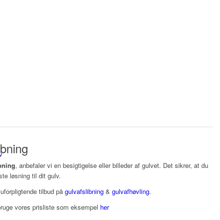
ibning
v
ibning
, anbefaler vi en besigtigelse eller billeder af gulvet. Det sikrer, at du
e løsning til dit gulv.
uforpligtende tilbud på
gulvafslibning
&
gulvafhøvling
.
 bruge vores prisliste som eksempel
her