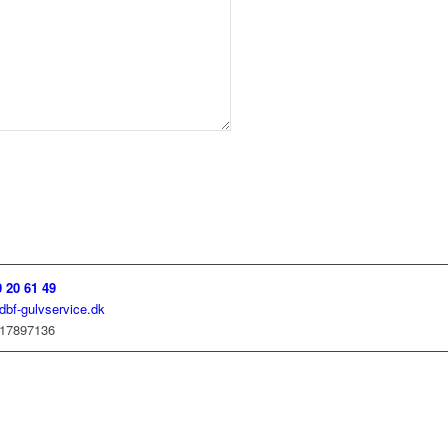
0 20 61 49
dbf-gulvservice.dk
17897136