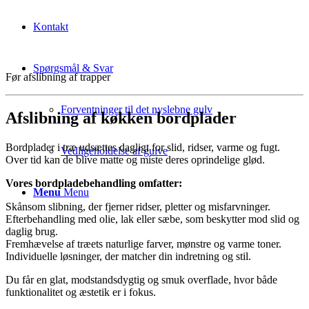
Kontakt
Spørgsmål & Svar
Før afslibning af trapper
Forventninger til det nyslebne gulv
Afslibning af køkken bordplader
Bordplader i træ udsættes dagligt for slid, ridser, varme og fugt.
Vedligeholdelse af gulve
Over tid kan de blive matte og miste deres oprindelige glød.
Vores bordpladebehandling omfatter:
Menu
Menu
Skånsom slibning, der fjerner ridser, pletter og misfarvninger.
Efterbehandling med olie, lak eller sæbe, som beskytter mod slid og
daglig brug.
Fremhævelse af træets naturlige farver, mønstre og varme toner.
Individuelle løsninger, der matcher din indretning og stil.
Du får en glat, modstandsdygtig og smuk overflade, hvor både
funktionalitet og æstetik er i fokus.