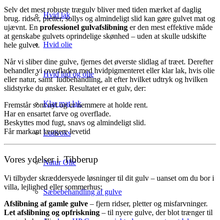
Selv det mest robuste trægulv bliver med tiden mærket af daglig
Hvid lak
brug. ridser, pletter, sollys og almindeligt slid kan gøre gulvet mat og
ujævnt. En
professionel gulvafslibning
er den mest effektive måde
at genskabe gulvets oprindelige skønhed – uden at skulle udskifte
Hvid olie
hele gulvet.
Når vi sliber dine gulve, fjernes det øverste slidlag af træet. Derefter
behandler vi overfladen med hvidpigmenteret eller klar lak, hvis olie
Hvid lud og olie
eller natur, samt ludbehandling, alt efter hvilket udtryk og hvilken
slidstyrke du ønsker. Resultatet er et gulv, der:
Klar mat lak
Fremstår som nyt og er nemmere at holde rent.
Har en ensartet farve og overflade.
Beskyttes mod fugt, snavs og almindeligt slid.
Får markant længere levetid
Ludvoks
Vores ydelser i Tibberup
Natur Olie
Vi tilbyder skræddersyede løsninger til dit gulv – uanset om du bor i
villa, lejlighed eller sommerhus:
Sæbebehandling af gulve
Afslibning af gamle gulve
– fjern ridser, pletter og misfarvninger.
Let afslibning og opfriskning
– til nyere gulve, der blot trænger til