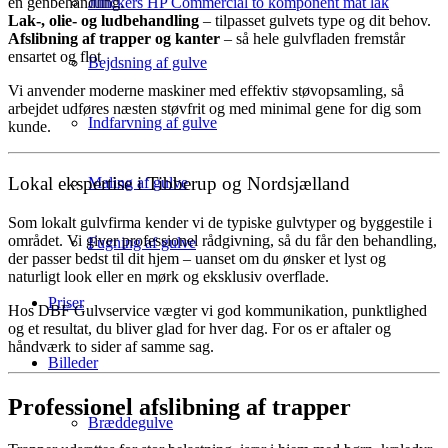
Junckers HP Commercial to komponent mat lak
en genbehandling.
Lak-, olie- og ludbehandling
– tilpasset gulvets type og dit behov.
Afslibning af trapper og kanter
– så hele gulvfladen fremstår
ensartet og flot
Bejdsning af gulve
Vi anvender moderne maskiner med effektiv støvopsamling, så
arbejdet udføres næsten støvfrit og med minimal gene for dig som
Indfarvning af gulve
kunde.
Lokal ekspertise i Tibberup og Nordsjælland
Maling af gulve
Som lokalt gulvfirma kender vi de typiske gulvtyper og byggestile i
området. Vi giver professionel rådgivning, så du får den behandling,
Fugning af gulve
der passer bedst til dit hjem – uanset om du ønsker et lyst og
naturligt look eller en mørk og eksklusiv overflade.
Priser
Hos DBF Gulvservice vægter vi god kommunikation, punktlighed
og et resultat, du bliver glad for hver dag. For os er aftaler og
håndværk to sider af samme sag.
Billeder
Professionel afslibning af trapper
Bræddegulve