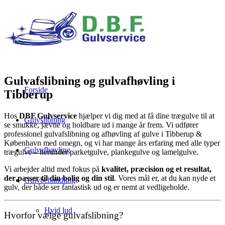
Gulvafslibning og gulvafhøvling i
Forside
Tibberup
Hos
DBF Gulvservice
hjælper vi dig med at få dine trægulve til at
Gulvslibning
se smukke, jævne og holdbare ud i mange år frem. Vi udfører
professionel gulvafslibning og afhøvling af gulve i Tibberup &
København med omegn, og vi har mange års erfaring med alle typer
Gulvafhøvling
trægulve – herunder parketgulve, plankegulve og lamelgulve.
Vi arbejder altid med fokus på
kvalitet, præcision og et resultat,
der passer til din bolig og din stil
. Vores mål er, at du kan nyde et
Gulvbehandling
gulv, der både ser fantastisk ud og er nemt at vedligeholde.
Hvid lud
Hvorfor vælge gulvafslibning?