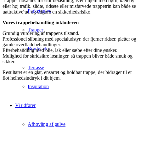
Trapper udsættes for stor belastning, især i hjem med børn, kæledyr
eller høj trafik. slidte, ridsete eller misfarvede trappetrin kan både se
Parketgulve
uattraktive ud og udgøre en sikkerhedsrisiko.
Vores trappebehandling inkluderer:
Trapper
Grundig vurdering af trappens tilstand.
Professionel slibning med specialudstyr, der fjerner ridser, pletter og
gamle overfladebehandlinger.
Bordplader
Efterbehandling med olie, lak eller sæbe efter dine ønsker.
Mulighed for skridsikre løsninger, så trappen bliver både smuk og
sikker.
Terrasse
Resultatet er en glat, ensartet og holdbar trappe, der bidrager til et
flot helhedsindtryk i dit hjem.
Inspiration
Vi udfører
Afhøvling af gulve