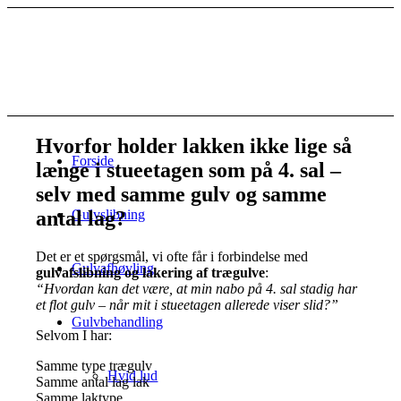
Hvorfor holder lakken ikke lige så
Forside
længe i stueetagen som på 4. sal –
selv med samme gulv og samme
antal lag?
Gulvslibning
Det er et spørgsmål, vi ofte får i forbindelse med
Gulvafhøvling
gulvafslibning og lakering af trægulve
:
“Hvordan kan det være, at min nabo på 4. sal stadig har
et flot gulv – når mit i stueetagen allerede viser slid?”
Gulvbehandling
Selvom I har:
Samme type trægulv
Hvid lud
Samme antal lag lak
Samme laktype