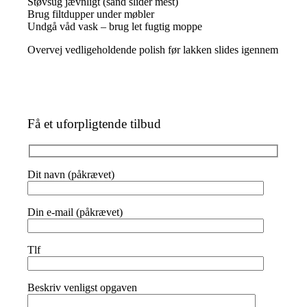
Støvsug jævnligt (sand slider mest)
Brug filtdupper under møbler
Undgå våd vask – brug let fugtig moppe
Overvej vedligeholdende polish før lakken slides igennem
Få et uforpligtende tilbud
Dit navn (påkrævet)
Din e-mail (påkrævet)
Tlf
Beskriv venligst opgaven