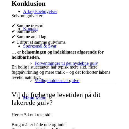
Konklusion
Arbejdsbetingelser
Selvom gulvet er:
✔ Samme træsort
Kontakt
✔ Samme lak
✔ Samme antal lag
✔ Udført af samme gulvfirma
Spørgsmål & Svar
… er
belastningen og indeklimaet afgørende for
holdbarheden
.
Forventninger til det nyslebne gulv
En bolig i stueetagen har typisk mere slid, mere
fugtpåvirkning og mere trafik – og det forkorter lakens
levetid naturligt.
Vedligeholdelse af gulve
Vil du forlænge levetiden på dit
Menu
Menu
lakerede gulv?
Her er 5 konkrete råd:
Brug måtter både ude og inde