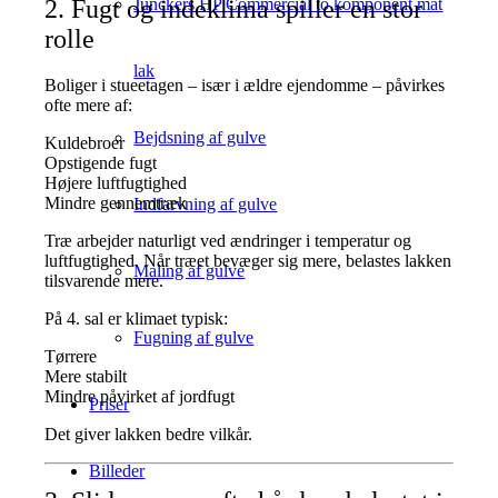
2. Fugt og indeklima spiller en stor
Junckers HP Commercial to komponent mat
rolle
lak
Boliger i stueetagen – især i ældre ejendomme – påvirkes
ofte mere af:
Bejdsning af gulve
Kuldebroer
Opstigende fugt
Højere luftfugtighed
Mindre gennemtræk
Indfarvning af gulve
Træ arbejder naturligt ved ændringer i temperatur og
luftfugtighed. Når træet bevæger sig mere, belastes lakken
Maling af gulve
tilsvarende mere.
På 4. sal er klimaet typisk:
Fugning af gulve
Tørrere
Mere stabilt
Mindre påvirket af jordfugt
Priser
Det giver lakken bedre vilkår.
Billeder