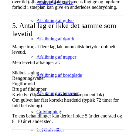
over tid (afhængigt af laktype), mens fugtige og mørkere
Afhøvling af gulve
forhold i stueplan kan give en anderledes nedbrydning.
Afslibning af gulve
5. Antal lag er ikke det samme som
levetid
Afslibning af dørtrin
Mange tror, at flere lag lak automatisk betyder dobbelt
levetid.
Afslibning af trapper
Men levetid afhænger af:
Slidbelastning
Afslibning af bordplade
Rengøringsvaner
Fugtforhold
Brug af filtdupper
Afslibning af terrasser
Kæledyr (kløer kan ridse selv 2-komponent lak)
Om gulvet har fået korrekt hærdetid (typisk 72 timer før
fuld belastning)
Gulvfugning
To ens behandlinger kan derfor holde 5 år det ene sted og
8–10 år et andet sted.
Lej Gulvsliber