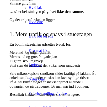
Samme gulvfirma
Hvid lak
… så er belastningen på gulvet
ikke den samme
.
Og det er her forskellen ligger.
Hvid olie
1. Mere trafik og snavs i stueetagen
Hvid lud og olie
En bolig i stueetagen udsættes typisk for:
Klar mat lak
Mere ind- og udgangstrafik
Mere sand og grus fra gadeplan
Fugt fra sko i regnvejr
Ludvoks
Små sten og partikler, der virker som sandpapir
Selv mikroskopiske sandkorn slider kraftigt på lakken. Ét
enkelt sandkorn under en sko kan lave synlige ridser.
Natur Olie
På 4. sal bliver meget af snavset fjernet allerede i
opgangen og på trapperne, før man når ind i boligen.
Sæbebehandling af gulve
Resultat:
Lakken i stueetagen slides hurtigere.