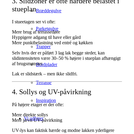
3. Slidzoner er ofte hårdere belastet i
stueplan
Bræddegulve
I stueetagen ser vi ofte:
Parketgulve
Mere brug af terrassedøre
Hyppigere adgang til have eller gård
Mere punktbelastning ved entré og køkken
Trapper
Selv hvis der er påført 3 lag lak begge steder, kan
slidintensiteten være 30–50 % højere i stueplan afhængigt
af brugsmønster.
Bordplader
Lak er slidstærk – men ikke slidfri.
Terrasse
4. Sollys og UV-påvirkning
Inspiration
På højere etager er der ofte:
Mere direkte sollys
Vi udfører
Mere jævn UV-påvirkning
UV-lys kan faktisk hærde og modne lakken yderligere