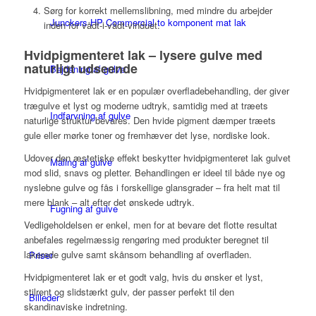
Sørg for korrekt mellemslibning, med mindre du arbejder
Junckers HP Commercial to komponent mat lak
inden for vådt-i-vådt-vinduet.
Hvidpigmenteret lak – lysere gulve med
naturligt udseende
Bejdsning af gulve
Hvidpigmenteret lak er en populær overfladebehandling, der giver
trægulve et lyst og moderne udtryk, samtidig med at træets
Indfarvning af gulve
naturlige struktur bevares. Den hvide pigment dæmper træets
gule eller mørke toner og fremhæver det lyse, nordiske look.
Udover den æstetiske effekt beskytter hvidpigmenteret lak gulvet
Maling af gulve
mod slid, snavs og pletter. Behandlingen er ideel til både nye og
nyslebne gulve og fås i forskellige glansgrader – fra helt mat til
mere blank – alt efter det ønskede udtryk.
Fugning af gulve
Vedligeholdelsen er enkel, men for at bevare det flotte resultat
anbefales regelmæssig rengøring med produkter beregnet til
lakerede gulve samt skånsom behandling af overfladen.
Priser
Hvidpigmenteret lak er et godt valg, hvis du ønsker et lyst,
stilrent og slidstærkt gulv, der passer perfekt til den
Billeder
skandinaviske indretning.