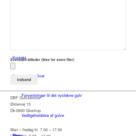
Lej Gulvsliber
Arbejdsbetingelser
Kontakt
Eventuelt billeder (ikke for store filer)
Spørgsmål & Svar
Forventninger til det nyslebne gulv
DBF Gulvservice
Østervej 15
Dk-2600 Glostrup
Vedligeholdelse af gulve
Man – fredag kl. 7.00 – 17.00
Menu
Lørdag kl. 9.00 – 17.00