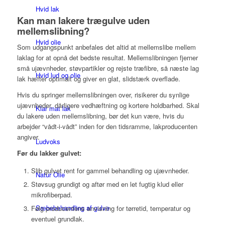
Hvid lak
Kan man lakere trægulve uden
mellemslibning?
Hvid olie
Som udgangspunkt anbefales det altid at mellemslibe mellem
laklag for at opnå det bedste resultat. Mellemslibningen fjerner
små ujævnheder, støvpartikler og rejste træfibre, så næste lag
Hvid lud og olie
lak hæfter optimalt og giver en glat, slidstærk overflade.
Hvis du springer mellemslibningen over, risikerer du synlige
ujævnheder, dårligere vedhæftning og kortere holdbarhed. Skal
Klar mat lak
du lakere uden mellemslibning, bør det kun være, hvis du
arbejder “vådt-i-vådt” inden for den tidsramme, lakproducenten
angiver.
Ludvoks
Før du lakker gulvet:
Slib gulvet rent for gammel behandling og ujævnheder.
Natur Olie
Støvsug grundigt og aftør med en let fugtig klud eller
mikrofiberpad.
Sæbebehandling af gulve
Følg producentens anvisning for tørretid, temperatur og
eventuel grundlak.