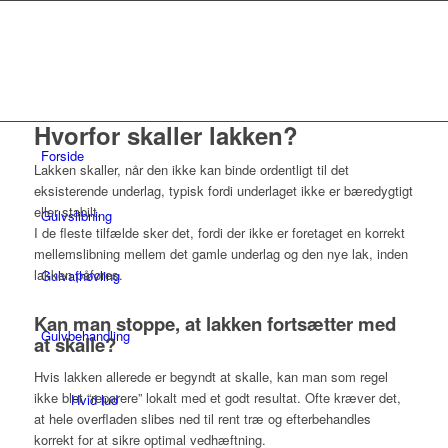
Hvorfor skaller lakken?
Forside
Lakken skaller, når den ikke kan binde ordentligt til det
eksisterende underlag, typisk fordi underlaget ikke er bæredygtigt
eller stabilt.
Gulvslibning
I de fleste tilfælde sker det, fordi der ikke er foretaget en korrekt
mellemslibning mellem det gamle underlag og den nye lak, inden
lakken påføres.
Gulvafhøvling
Kan man stoppe, at lakken fortsætter med
Gulvbehandling
at skalle?
Hvis lakken allerede er begyndt at skalle, kan man som regel
ikke blot “reparere” lokalt med et godt resultat. Ofte kræver det,
Hvid lud
at hele overfladen slibes ned til rent træ og efterbehandles
korrekt for at sikre optimal vedhæftning.