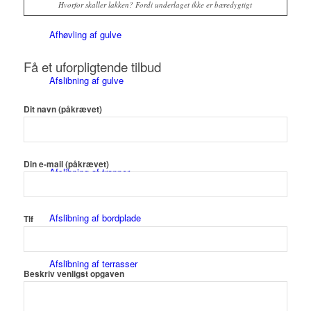
Hvorfor skaller lakken? Fordi underlaget ikke er bæredygtigt
Afhøvling af gulve
Få et uforpligtende tilbud
Afslibning af gulve
Dit navn (påkrævet)
Afslibning af dørtrin
Din e-mail (påkrævet)
Afslibning af trapper
Afslibning af bordplade
Tlf
Afslibning af terrasser
Beskriv venligst opgaven
Gulvfugning