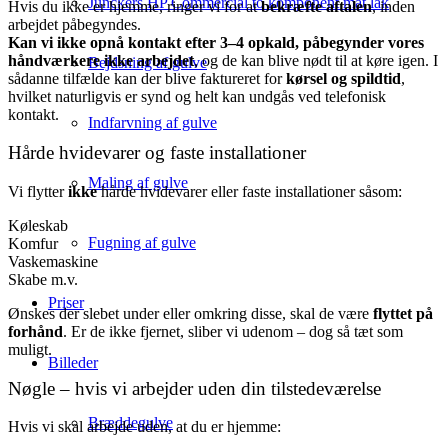
Junckers HP Commercial to komponent mat lak
Hvis du ikke er hjemme, ringer vi for at
bekræfte aftalen
, inden
arbejdet påbegyndes.
Kan vi ikke opnå kontakt efter 3–4 opkald, påbegynder vores
håndværkere ikke arbejdet
, og de kan blive nødt til at køre igen. I
Bejdsning af gulve
sådanne tilfælde kan der blive faktureret for
kørsel og spildtid
,
hvilket naturligvis er synd og helt kan undgås ved telefonisk
kontakt.
Indfarvning af gulve
Hårde hvidevarer og faste installationer
Maling af gulve
Vi flytter
ikke
hårde hvidevarer eller faste installationer såsom:
Køleskab
Fugning af gulve
Komfur
Vaskemaskine
Skabe m.v.
Priser
Ønskes der slebet under eller omkring disse, skal de være
flyttet på
forhånd
. Er de ikke fjernet, sliber vi udenom – dog så tæt som
muligt.
Billeder
Nøgle – hvis vi arbejder uden din tilstedeværelse
Bræddegulve
Hvis vi skal arbejde uden, at du er hjemme: