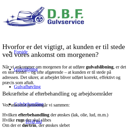
Hvorfor er det vigtigt, at kunden er til stede
Forside
ved vores ankomst om morgenen?
Når vi ankommer om morgenen for at udføre
gulvafslibning
, er det
Gulvslibning
en stor fordel – og ofte afgørende – at kunden er til stede på
adressen. Det sikrer, at arbejdet bliver udført korrekt, effektivt og
præcis som aftalt.
Gulvafhøvling
Bekræftelse af efterbehandling og arbejdsområder
Gulvbehandling
Ved ankomst gennemgår vi sammen:
Hvilken
efterbehandling
der ønskes (lak, olie, lud, m.m.)
Hvilke
rum
der skal slibes
Hvid lud
Om der er
dørtrin
, der ønskes slebet