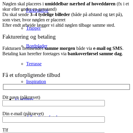
Nøglen skal placeres i
umiddelbar nærhed af hoveddøren
(fx i et
skur eller under en genstand)
Parketgulve
Du skal sende
3–4 tydelige billeder
(både på afstand og tæt på),
som viser, hvor nøglen er placeret
Efter endt arbejde lægger vi altid nøglen tilbage samme sted.
Trapper
Fakturering og betaling
Bordplader
Fakturaen fremsendes
samme morgen
både via
e-mail og SMS
.
Betaling kan herefter foretages via
bankoverførsel samme dag
.
Terrasse
Få et uforpligtende tilbud
Inspiration
Dit navn (påkrævet)
Vi udfører
Din e-mail (påkrævet)
Afhøvling af gulve
Tlf