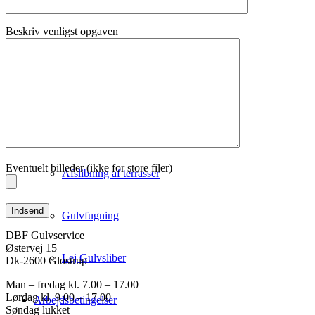
Afslibning af gulve
Beskriv venligst opgaven
Afslibning af dørtrin
Afslibning af trapper
Afslibning af bordplade
Eventuelt billeder (ikke for store filer)
Afslibning af terrasser
Gulvfugning
DBF Gulvservice
Østervej 15
Lej Gulvsliber
Dk-2600 Glostrup
Man – fredag kl. 7.00 – 17.00
Lørdag kl. 9.00 – 17.00
Arbejdsbetingelser
Søndag lukket