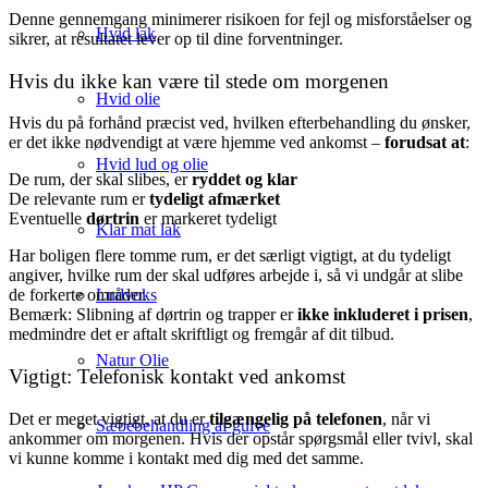
Denne gennemgang minimerer risikoen for fejl og misforståelser og
Hvid lak
sikrer, at resultatet lever op til dine forventninger.
Hvis du ikke kan være til stede om morgenen
Hvid olie
Hvis du på forhånd præcist ved, hvilken efterbehandling du ønsker,
er det ikke nødvendigt at være hjemme ved ankomst –
forudsat at
:
Hvid lud og olie
De rum, der skal slibes, er
ryddet og klar
De relevante rum er
tydeligt afmærket
Eventuelle
dørtrin
er markeret tydeligt
Klar mat lak
Har boligen flere tomme rum, er det særligt vigtigt, at du tydeligt
angiver, hvilke rum der skal udføres arbejde i, så vi undgår at slibe
Ludvoks
de forkerte områder.
Bemærk: Slibning af dørtrin og trapper er
ikke inkluderet i prisen
,
medmindre det er aftalt skriftligt og fremgår af dit tilbud.
Natur Olie
Vigtigt: Telefonisk kontakt ved ankomst
Det er meget vigtigt, at du er
tilgængelig på telefonen
, når vi
Sæbebehandling af gulve
ankommer om morgenen. Hvis der opstår spørgsmål eller tvivl, skal
vi kunne komme i kontakt med dig med det samme.