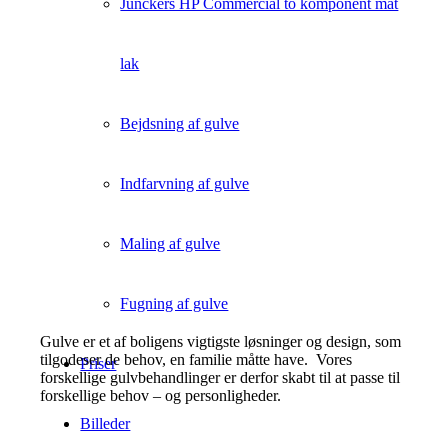
Junckers HP Commercial to komponent mat
lak
Bejdsning af gulve
Indfarvning af gulve
Maling af gulve
Fugning af gulve
Gulve er et af boligens vigtigste løsninger og design, som
tilgodeser de behov, en familie måtte have. Vores
Priser
forskellige gulvbehandlinger er derfor skabt til at passe til
forskellige behov – og personligheder.
Billeder