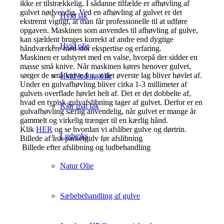
ikke er tilstrækkelig. I sådanne tilfælde er afhøvling af
gulvet nødvendig. Ved en afhøvling af gulvet er det
Hvid lak
ekstremt vigtigt, at man får professionelle til at udføre
opgaven. Maskinen som anvendes til afhøvling af gulve,
kan sjældent bruges korrekt af andre end dygtige
Hvid olie
håndværkere med stor ekspertise og erfaring.
Maskinen er udstyret med en valse, hvorpå der sidder en
masse små knive. Når maskinen køres henover gulvet,
sørger de små knive for, at det øverste lag bliver høvlet af.
Hvid lud og olie
Under en gulvafhøvling bliver cirka 1-3 millimeter af
gulvets overflade høvlet helt af. Det er det dobbelte af,
hvad en typisk gulvafslibning tager af gulvet. Derfor er en
Klar mat lak
gulvafhøvling særlig anvendelig, når gulvet er mange år
gammelt og virkelig trænger til en kærlig hånd.
Klik
HER
og se hvordan vi afsliber gulve og dørtrin.
Ludvoks
Billede af ask parketgulv før afslibning
Billede efter afslibning og ludbehandling
Natur Olie
Sæbebehandling af gulve