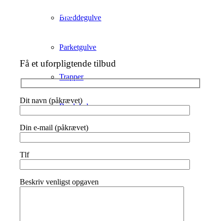
Afslibning
Bræddegulve
Parketgulve
Få et uforpligtende tilbud
Trapper
Dit navn (påkrævet)
Bordplader
Din e-mail (påkrævet)
Terrasse
Tlf
Inspiration
Beskriv venligst opgaven
Vi udfører