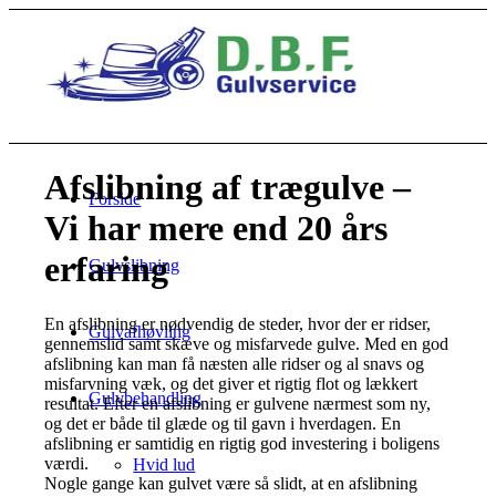
Afslibning af trægulve –
Forside
Vi har mere end 20 års
erfaring
Gulvslibning
En afslibning er nødvendig de steder, hvor der er ridser,
Gulvafhøvling
gennemslid samt skæve og misfarvede gulve. Med en god
afslibning kan man få næsten alle ridser og al snavs og
misfarvning væk, og det giver et rigtig flot og lækkert
Gulvbehandling
resultat. Efter en afslibning er gulvene nærmest som ny,
og det er både til glæde og til gavn i hverdagen. En
afslibning er samtidig en rigtig god investering i boligens
værdi.
Hvid lud
Nogle gange kan gulvet være så slidt, at en afslibning