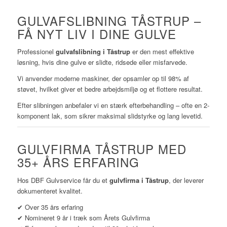
GULVAFSLIBNING TÅSTRUP –
FÅ NYT LIV I DINE GULVE
Professionel
gulvafslibning i Tåstrup
er den mest effektive
løsning, hvis dine gulve er slidte, ridsede eller misfarvede.
Vi anvender moderne maskiner, der opsamler op til 98% af
støvet, hvilket giver et bedre arbejdsmiljø og et flottere resultat.
Efter slibningen anbefaler vi en stærk efterbehandling – ofte en 2-
komponent lak, som sikrer maksimal slidstyrke og lang levetid.
GULVFIRMA TÅSTRUP MED
35+ ÅRS ERFARING
Hos DBF Gulvservice får du et
gulvfirma i Tåstrup
, der leverer
dokumenteret kvalitet.
✔ Over 35 års erfaring
✔ Nomineret 9 år i træk som Årets Gulvfirma