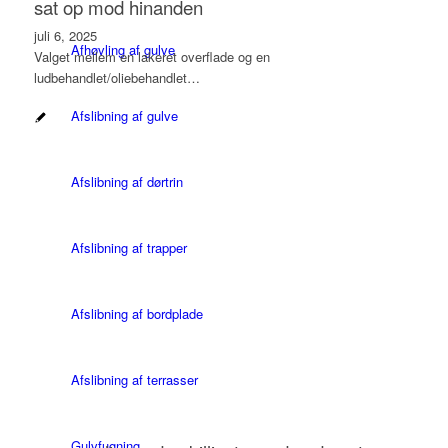
sat op mod hinanden
juli 6, 2025
Afhøvling af gulve
Valget mellem en lakeret overflade og en
ludbehandlet/oliebehandlet…
Afslibning af gulve
Afslibning af dørtrin
Afslibning af trapper
Afslibning af bordplade
Afslibning af terrasser
Gulvfugning