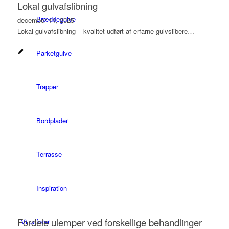
Lokal gulvafslibning
Bræddegulve
december 11, 2025
Lokal gulvafslibning – kvalitet udført af erfarne gulvslibere…
Parketgulve
Trapper
Bordplader
Terrasse
Inspiration
Fordele ulemper ved forskellige behandlinger
Vi udfører