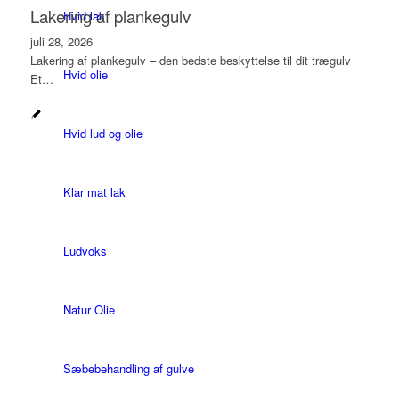
Lakering af plankegulv
Hvid lak
juli 28, 2026
Lakering af plankegulv – den bedste beskyttelse til dit trægulv
Hvid olie
Et…
Hvid lud og olie
Klar mat lak
Ludvoks
Natur Olie
Sæbebehandling af gulve